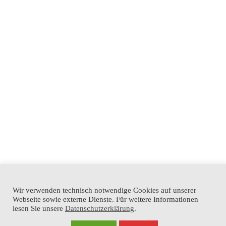
NEUESTE BEITRÄGE
Onlineanmeldung für die Hausaufgabenbetreuung, AG und Förderkurse
6. August 2026
Förderverein spendiert 5. und 6. Klassen den Schulplaner
6. August
2026
Zwischen Geschichte, Politik und Großstadtflair – R9a und R9b in Berlin
17. Juni 2026
Schülerfirma ‚MES Industries‘ – Produkte aus dem 3D-Drucker
10.
Juni 2026
Sporthalle wurde zum Planetarium
8. Mai 2026
Wir verwenden technisch notwendige Cookies auf unserer
Webseite sowie externe Dienste. Für weitere Informationen
© 2018-2024 Max-Ernst-Schule |
Impressum
|
Datenschutzerklärung
|
lesen Sie unsere
Datenschutzerklärung
.
Sydney Theme