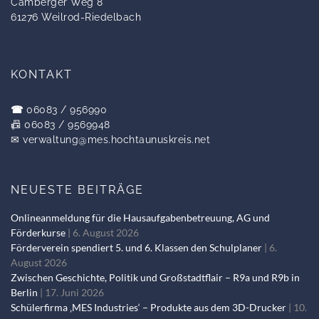
Camberger Weg 8
61276 Weilrod-Riedelbach
KONTAKT
☎
06083 / 956990
📠 06083 / 9569948
✉
verwaltung@mes.hochtaunuskreis.net
NEUESTE BEITRÄGE
Onlineanmeldung für die Hausaufgabenbetreuung, AG und
Förderkurse
6. August 2026
Förderverein spendiert 5. und 6. Klassen den Schulplaner
6.
August 2026
Zwischen Geschichte, Politik und Großstadtflair – R9a und R9b in
Berlin
17. Juni 2026
Schülerfirma ‚MES Industries‘ – Produkte aus dem 3D-Drucker
10.