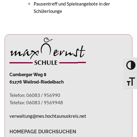
Pausentreff und Spieleangebote in der
Schülerlounge
UMSC
Camberger Weg 8
61276 Weilrod-Riedelbach
SCHRI
Telefon: 06083 / 956990
Telefax: 06083 / 9569948
verwaltung@mes.hochtaunuskreis.net
HOMEPAGE DURCHSUCHEN