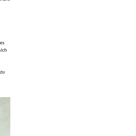
ses
sich
 zu