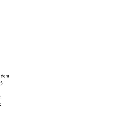
f dem
WS
e
g