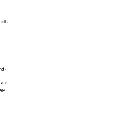
hafft
nd -
 aus.
ogar