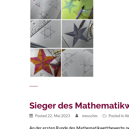
Sieger des Mathematik
Posted
22. Mai 2023
messchm
Posted in
Ak
An der ersten Runde des Mathematikwettbewerbs nehm