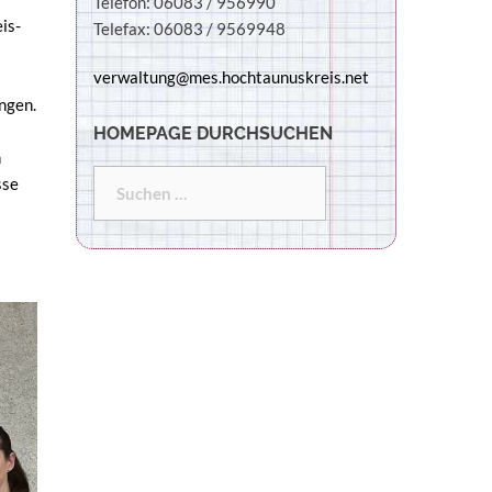
Telefon: 06083 / 956990
is-
Telefax: 06083 / 9569948
verwaltung@mes.hochtaunuskreis.net
ngen.
HOMEPAGE DURCHSUCHEN
n
sse