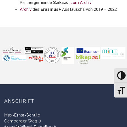
Partnergemeinde
Szikszó
:
zum Archiv
Archiv
des
Erasmus+
Austauschs von 2019 – 2022
UMSC
SCHRI
ANSCHRIFT
Max-Ernst-Schule
Camberger Weg 8