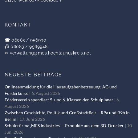
61276 Weilrod-Riedelbach
KONTAKT
☎
06083 / 956990
📠 06083 / 9569948
✉
verwaltung@mes.hochtaunuskreis.net
NEUESTE BEITRÄGE
Onlineanmeldung für die Hausaufgabenbetreuung, AG und
Förderkurse
6. August 2026
Förderverein spendiert 5. und 6. Klassen den Schulplaner
6.
August 2026
Zwischen Geschichte, Politik und Großstadtflair – R9a und R9b in
Berlin
17. Juni 2026
Schülerfirma ‚MES Industries‘ – Produkte aus dem 3D-Drucker
10.
Juni 2026