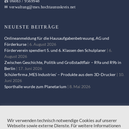
📠 06083 / 9569948
✉
verwaltung@mes.hochtaunuskreis.net
NEUESTE BEITRÄGE
Onlineanmeldung für die Hausaufgabenbetreuung, AG und
Förderkurse
6. August 2026
Förderverein spendiert 5. und 6. Klassen den Schulplaner
6.
August 2026
Zwischen Geschichte, Politik und Großstadtflair – R9a und R9b in
Berlin
17. Juni 2026
Schülerfirma ‚MES Industries‘ – Produkte aus dem 3D-Drucker
10.
Juni 2026
Sporthalle wurde zum Planetarium
8. Mai 2026
Wir verwenden technisch notwendige Cookies auf unserer
Webseite sowie externe Dienste. Für weitere Informationen
© 2018-2024 Max-Ernst-Schule |
Impressum
|
Datenschutzerklärung