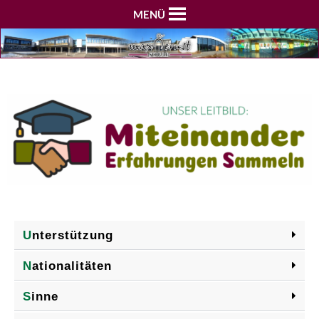
MENÜ
U
nterstützung
N
ationalitäten
S
inne