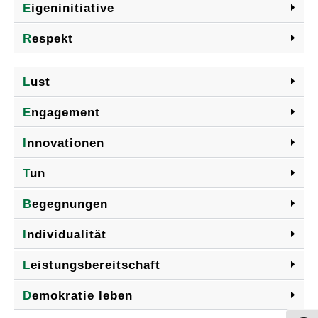
E
igeninitiative
R
espekt
L
ust
E
ngagement
I
nnovationen
T
un
B
egegnungen
I
ndividualität
L
eistungsbereitschaft
D
emokratie leben