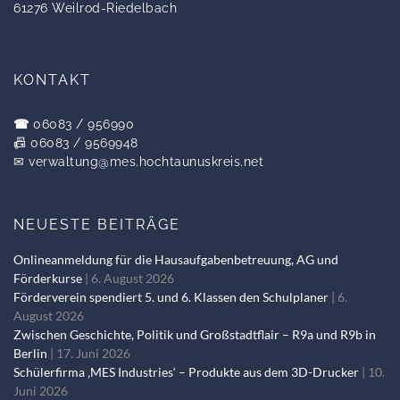
61276 Weilrod-Riedelbach
KONTAKT
☎
06083 / 956990
📠 06083 / 9569948
✉
verwaltung@mes.hochtaunuskreis.net
NEUESTE BEITRÄGE
Onlineanmeldung für die Hausaufgabenbetreuung, AG und
Förderkurse
6. August 2026
Förderverein spendiert 5. und 6. Klassen den Schulplaner
6.
August 2026
Zwischen Geschichte, Politik und Großstadtflair – R9a und R9b in
Berlin
17. Juni 2026
Schülerfirma ‚MES Industries‘ – Produkte aus dem 3D-Drucker
10.
Juni 2026