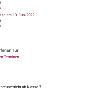
3
2
sse am 10. Juni 2022
9
7
ffenen Tür
hen Terminen
hreunterricht ab Klasse 7