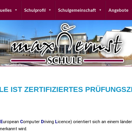
uelles
Schulprofil
Schulgemeinschaft
Angebote
E IST ZERTIFIZIERTES PRÜFUNGS
(
E
uropean
C
omputer
D
riving
L
icence) orientiert sich an einem lände
nerkannt wird.