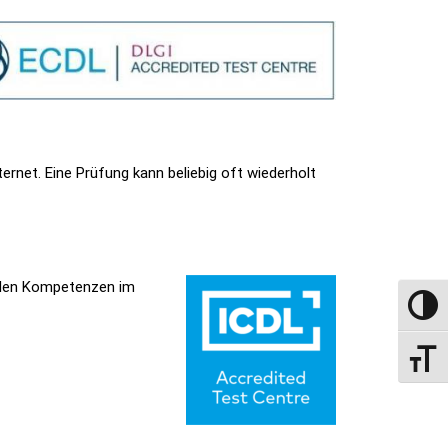
net. Eine Prüfung kann beliebig oft wiederholt
italen Kompetenzen im
UMSCH
SCHRI