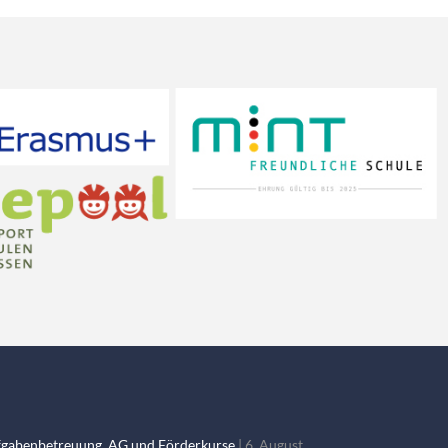
fgabenbetreuung, AG und Förderkurse
6. August