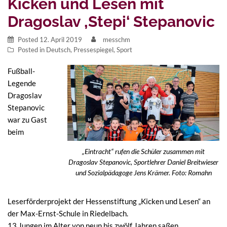
Kicken und Lesen mit
Dragoslav ‚Stepi‘ Stepanovic
Posted
12. April 2019
messchm
Posted in
Deutsch
,
Pressespiegel
,
Sport
Fußball-
Legende
Dragoslav
Stepanovic
war zu Gast
beim
„Eintracht“ rufen die Schüler zusammen mit
Dragoslav Stepanovic, Sportlehrer Daniel Breitwieser
und Sozialpädagoge Jens Krämer. Foto: Romahn
Leserförderprojekt der Hessenstiftung „Kicken und Lesen“ an
der Max-Ernst-Schule in Riedelbach.
13 Jungen im Alter von neun bis zwölf Jahren saßen