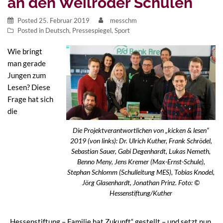
an den Weilroder Schulen
Posted
25. Februar 2019
messchm
Posted in
Deutsch
,
Pressespiegel
,
Sport
Wie bringt
man gerade
Jungen zum
Lesen? Diese
Frage hat sich
die
Die Projektverantwortlichen von „kicken & lesen“
2019 (von links): Dr. Ulrich Kuther, Frank Schrödel,
Sebastian Sauer, Gabi Degenhardt, Lukas Nemeth,
Benno Meny, Jens Kremer (Max-Ernst-Schule),
Stephan Schlomm (Schulleitung MES), Tobias Knodel,
Jörg Glasenhardt, Jonathan Prinz. Foto: ©
Hessenstiftung/Kuther
„Hessenstiftung – Familie hat Zukunft“ gestellt – und setzt nun