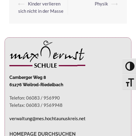
⟵
Kinder verlieren
Physik
⟶
sich nicht in der Masse
UMSC
Camberger Weg 8
SCHRI
61276 Weilrod-Riedelbach
Telefon: 06083 / 956990
Telefax: 06083 / 9569948
verwaltung@mes.hochtaunuskreis.net
HOMEPAGE DURCHSUCHEN