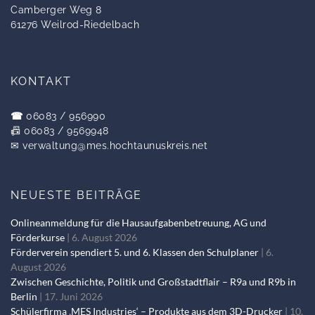
Camberger Weg 8
61276 Weilrod-Riedelbach
KONTAKT
☎
06083 / 956990
📠 06083 / 9569948
✉
verwaltung@mes.hochtaunuskreis.net
NEUESTE BEITRÄGE
Onlineanmeldung für die Hausaufgabenbetreuung, AG und
Förderkurse
6. August 2026
Förderverein spendiert 5. und 6. Klassen den Schulplaner
6.
August 2026
Zwischen Geschichte, Politik und Großstadtflair – R9a und R9b in
Berlin
17. Juni 2026
Schülerfirma ‚MES Industries‘ – Produkte aus dem 3D-Drucker
10.