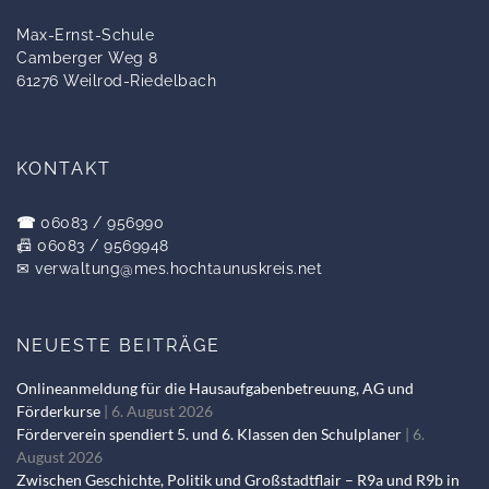
Max-Ernst-Schule
Camberger Weg 8
61276 Weilrod-Riedelbach
KONTAKT
☎
06083 / 956990
📠 06083 / 9569948
✉
verwaltung@mes.hochtaunuskreis.net
NEUESTE BEITRÄGE
Onlineanmeldung für die Hausaufgabenbetreuung, AG und
Förderkurse
6. August 2026
Förderverein spendiert 5. und 6. Klassen den Schulplaner
6.
August 2026
Zwischen Geschichte, Politik und Großstadtflair – R9a und R9b in