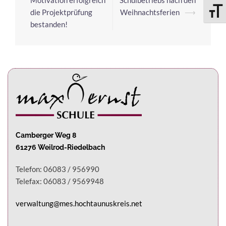
Motivation erfolgreich
Schulbetriebs nach den
die Projektprüfung
Weihnachtsferien
⟶
SCHRI
bestanden!
Camberger Weg 8
61276 Weilrod-Riedelbach
Telefon: 06083 / 956990
Telefax: 06083 / 9569948
verwaltung@mes.hochtaunuskreis.net