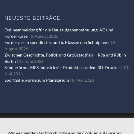
NEUESTE BEITRÄGE
Onlineanmeldung für die Hausaufgabenbetreuung, AG und
Förderkurse
6. August 2026
Förderverein spendiert 5. und 6. Klassen den Schulplaner
6.
August 2026
Zwischen Geschichte, Politik und Großstadtflair – R9a und R9b in
Berlin
17. Juni 2026
Schülerfirma ‚MES Industries‘ – Produkte aus dem 3D-Drucker
10.
Juni 2026
Sporthalle wurde zum Planetarium
8. Mai 2026
© 2018-2024 Max-Ernst-Schule |
Impressum
|
Datenschutzerklärung
Wir verwenden technisch notwendige Cookies auf unserer
|
Sydney Theme