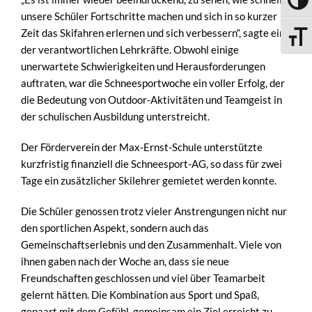
UMSC
unsere Schüler Fortschritte machen und sich in so kurzer
Zeit das Skifahren erlernen und sich verbessern“, sagte eine
SCHRI
der verantwortlichen Lehrkräfte. Obwohl einige
unerwartete Schwierigkeiten und Herausforderungen
auftraten, war die Schneesportwoche ein voller Erfolg, der
die Bedeutung von Outdoor-Aktivitäten und Teamgeist in
der schulischen Ausbildung unterstreicht.
Der Förderverein der Max-Ernst-Schule unterstützte
kurzfristig finanziell die Schneesport-AG, so dass für zwei
Tage ein zusätzlicher Skilehrer gemietet werden konnte.
Die Schüler genossen trotz vieler Anstrengungen nicht nur
den sportlichen Aspekt, sondern auch das
Gemeinschaftserlebnis und den Zusammenhalt. Viele von
ihnen gaben nach der Woche an, dass sie neue
Freundschaften geschlossen und viel über Teamarbeit
gelernt hätten. Die Kombination aus Sport und Spaß,
gepaart mit dem Gefühl, gemeinsam ein Ziel erreicht zu