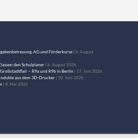
fgabenbetreuung, AG und Förderkurse
6. August
Klassen den Schulplaner
6. August 2026
Großstadtflair – R9a und R9b in Berlin
17. Juni 2026
 Produkte aus dem 3D-Drucker
10. Juni 2026
um
8. Mai 2026