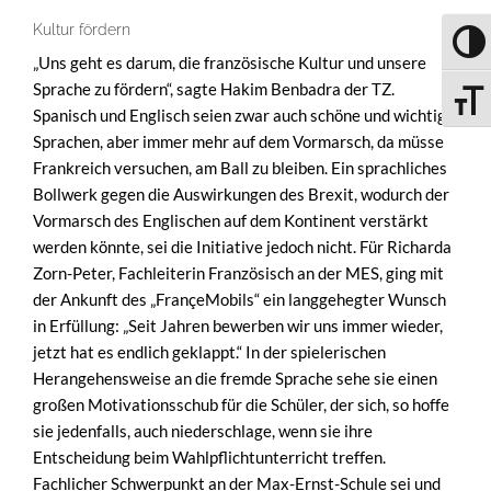
Kultur fördern
UMSC
„Uns geht es darum, die französische Kultur und unsere
Sprache zu fördern“, sagte Hakim Benbadra der TZ.
SCHRI
Spanisch und Englisch seien zwar auch schöne und wichtige
Sprachen, aber immer mehr auf dem Vormarsch, da müsse
Frankreich versuchen, am Ball zu bleiben. Ein sprachliches
Bollwerk gegen die Auswirkungen des Brexit, wodurch der
Vormarsch des Englischen auf dem Kontinent verstärkt
werden könnte, sei die Initiative jedoch nicht. Für Richarda
Zorn-Peter, Fachleiterin Französisch an der MES, ging mit
der Ankunft des „FrançeMobils“ ein langgehegter Wunsch
in Erfüllung: „Seit Jahren bewerben wir uns immer wieder,
jetzt hat es endlich geklappt.“ In der spielerischen
Herangehensweise an die fremde Sprache sehe sie einen
großen Motivationsschub für die Schüler, der sich, so hoffe
sie jedenfalls, auch niederschlage, wenn sie ihre
Entscheidung beim Wahlpflichtunterricht treffen.
Fachlicher Schwerpunkt an der Max-Ernst-Schule sei und