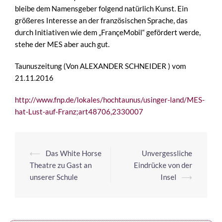
bleibe dem Namensgeber folgend natürlich Kunst. Ein
größeres Interesse an der französischen Sprache, das
durch Initiativen wie dem „FrançeMobil“ gefördert werde,
stehe der MES aber auch gut.
Taunuszeitung (
Von ALEXANDER SCHNEIDER
) vom
21.11.2016
http://www.fnp.de/lokales/hochtaunus/usinger-land/MES-
hat-Lust-auf-Franz;art48706,2330007
⟵
Das White Horse
Unvergessliche
Theatre zu Gast an
Eindrücke von der
unserer Schule
Insel
⟶