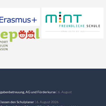
fgabenbetreuung, AG und Förderkurse
6. August
Klassen den Schulplaner
6. August 2026