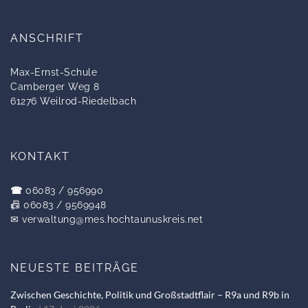
ANSCHRIFT
Max-Ernst-Schule
Camberger Weg 8
61276 Weilrod-Riedelbach
KONTAKT
☎
06083 / 956990
📠 06083 / 9569948
✉
verwaltung@mes.hochtaunuskreis.net
NEUESTE BEITRÄGE
Zwischen Geschichte, Politik und Großstadtflair – R9a und R9b in