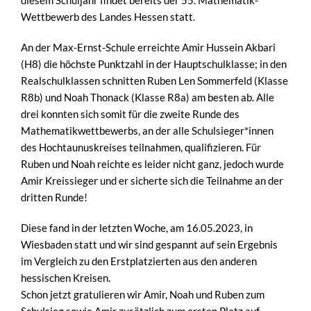
Wettbewerb des Landes Hessen statt.
An der Max-Ernst-Schule erreichte Amir Hussein Akbari
(H8) die höchste Punktzahl in der Hauptschulklasse; in den
Realschulklassen schnitten Ruben Len Sommerfeld (Klasse
R8b) und Noah Thonack (Klasse R8a) am besten ab. Alle
drei konnten sich somit für die zweite Runde des
Mathematikwettbewerbs, an der alle Schulsieger*innen
des Hochtaunuskreises teilnahmen, qualifizieren. Für
Ruben und Noah reichte es leider nicht ganz, jedoch wurde
Amir Kreissieger und er sicherte sich die Teilnahme an der
dritten Runde!
Diese fand in der letzten Woche, am 16.05.2023, in
Wiesbaden statt und wir sind gespannt auf sein Ergebnis
im Vergleich zu den Erstplatzierten aus den anderen
hessischen Kreisen.
Schon jetzt gratulieren wir Amir, Noah und Ruben zum
Schulsieg sowie Amir zusätzlich zum ersten Platz auf