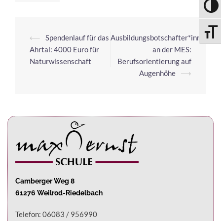
UMSC
SCHRI
⟵
Spendenlauf für das
Ausbildungsbotschafter*innen
Ahrtal: 4000 Euro für
an der MES:
Naturwissenschaft
Berufsorientierung auf
Augenhöhe
⟶
Camberger Weg 8
61276 Weilrod-Riedelbach
Telefon: 06083 / 956990