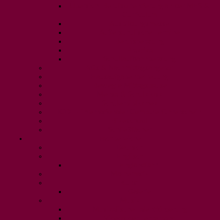
Übersicht Berufsorientierung an der MES &
Curriculum
Ausbildungsmesse
Außerschulische Termine
Berufsberatung
Praktika
Schullaufbahnberatung
AGs & Nachmittagsangebot
Hausaufgabenbetreuung
Bewegte Mittagspause
Mensa & Schulkiosk
Schülerbibliothek
ICDL - internationaler Computerführerschein
Bikeschool
Schließfächer
Fachbereiche
Deutsch
Englisch
Englandfahrt
Mathematik
Kunst
Galerie
Musik
Musikalische Talentförderung
Videos der Lehrerband