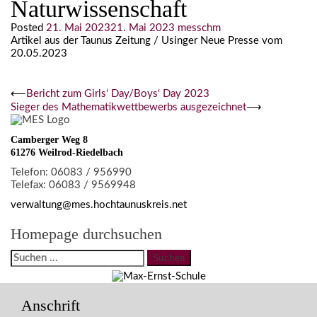
Naturwissenschaft
Posted
21. Mai 2023
21. Mai 2023
messchm
Artikel aus der Taunus Zeitung / Usinger Neue Presse vom
20.05.2023
Beitragsnavigation
⟵
Bericht zum Girls‘ Day/Boys‘ Day 2023
Sieger des Mathematikwettbewerbs ausgezeichnet
⟶
Camberger Weg 8
61276 Weilrod-Riedelbach
Telefon: 06083 / 956990
Telefax: 06083 / 9569948
verwaltung@mes.hochtaunuskreis.net
Homepage durchsuchen
Suchen
nach:
Anschrift