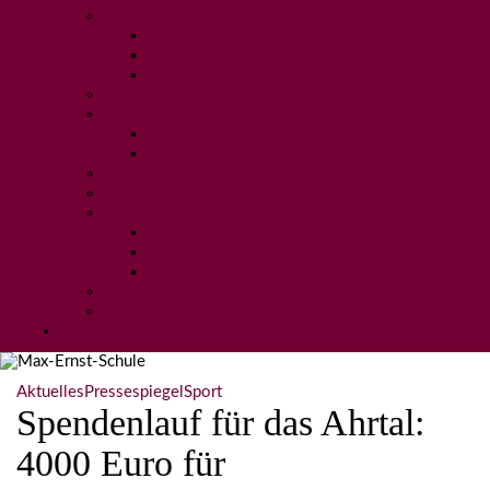
Naturwissenschaften
Biologie
Chemie
Physik
Französisch
Sport
Schulskikurs
Bikeschool
Arbeitslehre
Informatik
Gesellschaftslehre
Erdkunde
Geschichte
Politik und Wirtschaft
Religion
Ethik
Aktuelles
Pressespiegel
Sport
Spendenlauf für das Ahrtal:
4000 Euro für