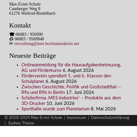
Max-Ernst-Schule
Camberger Weg 8
61276 Weilrod-Riedelbach
Kontakt
☎
06083 / 956990
📠 06083 / 9569948
✉
verwaltung@mes.hochtaunuskreis.net
Neueste Beiträge
Onlineanmeldung für die Hausaufgabenbetreuung,
AG und Förderkurse
6. August 2026
Förderverein spendiert 5. und 6. Klassen den
Schulplaner
6. August 2026
Zwischen Geschichte, Politik und Großstadtflair –
R9a und R9b in Berlin
17. Juni 2026
Schülerfirma ‚MES Industries‘ – Produkte aus dem
3D-Drucker
10. Juni 2026
Sporthalle wurde zum Planetarium
8. Mai 2026
© 2018-2024 Max-Ernst-Schule |
Impressum
|
Datenschutzerklärung
|
Sydney Theme