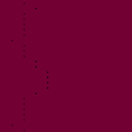
Schulfahrten
Schulskikurs
MINT-freundliche Schule
Schule & Gesundheit
Max Ernst als Namensgeber
Schulchronik
Flyer & Imagefilme
Schulgemeinschaft
Schulleitung
Kollegium
Schüler
Schülervertretung (SV)
'Schüler für Schüler' / Aktivitäten
Buslotsen
Patenprojekt an der Max-Ernst-Schule
Schulsanitätsdienst
Saubere Schule
Schülerbibliothek
Sozialpädagogik & UBUS
Zusammenarbeit mit basa e.V.
Verwaltung
Förderverein
Elternbeirat
Angebote
Berufsorientierung