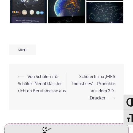
MINT
⟵
Von Schülern für
Schülerfirma ‚MES
Schüler: Neuntklässler
Industries‘ – Produkte
richten Berufsmesse aus
aus dem 3D-
Drucker
⟶
UMS
SCH