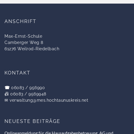
ANSCHRIFT
Max-Ernst-Schule
Camberger Weg 8
61276 Weilrod-Riedelbach
KONTAKT
☎
06083 / 956990
📠 06083 / 9569948
✉
verwaltung@mes.hochtaunuskreis.net
NEUESTE BEITRÄGE
Onlineanmeldung für die Hausaufgabenbetreuung, AG und