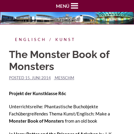
MENÜ
ENGLISCH
KUNST
The Monster Book of
Monsters
POSTED
15. JUNI 2014
MESSCHM
Projekt der Kunstklasse R6c
Unterrichtsreihe: Phantastische Buchobjekte
Fachübergreifendes Thema Kunst/Englisch: Make a
Monster Book of Monsters
from an old book
In
Harry Potter and the Prisoner of Azkaban
by J. K.